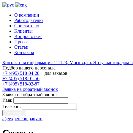
О компании
Работодателю
Соискателю
Клиенты
Вопрос-ответ
Пресса
Статьи
Контакты
Контактная информация
111123, Москва, ш. Энтузиастов, дом 
Подбор вашего персонала
+7 (495) 518-04-28
-
для заказов
+7 (495) 518-01-56
+7 (495) 518-02-87
Заявка на обратный звонок
Заявка на обратный звонок
Имя:
Телефон:
a@expertcompany.ru