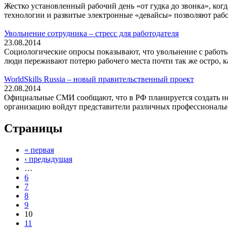
Жестко установленный рабочий день «от гудка до звонка», когда
технологии и развитые электронные «девайсы» позволяют работ
Увольнение сотрудника – стресс для работодателя
23.08.2014
Социологические опросы показывают, что увольнение с работы -
люди переживают потерю рабочего места почти так же остро, как
WorldSkills Russia – новый правительственный проект
22.08.2014
Официальные СМИ сообщают, что в РФ планируется создать не
организацию войдут представители различных профессиональны
Страницы
« первая
‹ предыдущая
…
6
7
8
9
10
11