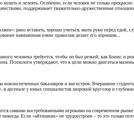
 холить и лелеять. Особенно, если человек не только прекрасно 
чествами, поддерживает уважительно-дружественные отношения
лжен»: рано вставать, хорошо учиться, мыть руки перед едой, сл
ование навязанным извне правилам делает его хорошим...
ного человека требуется, чтобы он был резкий, как Боинг, и р
мена. Психологи утверждают, что к цели можно двигаться малень
алы новоиспеченных бакалавров и магистров. Вчерашние студен
 в арсенале у юных специалистов широкий кругозор и глубокие.
ются самыми востребованными игроками на современном рынке т
 никогда. Если «айтишник» не трудоустроен – то это только пото