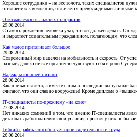
Хорошие сотрудники – на вес золота, таких специалистов нужно
отношению к компании, отличается превосходными личными ка
Отказываемся от ложных стандартов
29.08.2014
С самого рождения человека учат, что он должен делать. Он «до
и вырастает сознательным гражданином, полагающим, что след
Как малое притягивает большое
29.08.2014
Современный мир нацелен на мобильность и скорость. От успеш
разный, далеко не все органично чувствуют себя в роли Супер
Надежды юношей питают
28.08.2014
Заканчивается лето, а вместе с ним и последние выпускные б
считают, что они славно вооружены! Кроме диплома о «вышке»,
IT-специалисты по-прежнему «на коне»
27.08.2014
Нет никаких сомнений в том, что именно IT-специалисты явля
диктовать работодателям свои условия, простоя у них не бывает
Гибкий график способствует производительности труда
26.08.2014