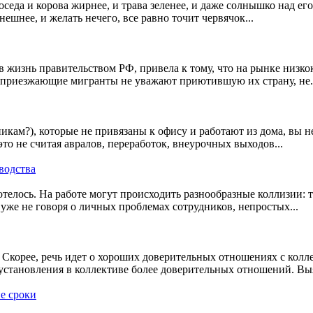
соседа и корова жирнее, и трава зеленее, и даже солнышко над ег
ешнее, и желать нечего, все равно точит червячок...
в жизнь правительством РФ, привела к тому, что на рынке низк
то приезжающие мигранты не уважают приютившую их страну, не.
никам?), которые не привязаны к офису и работают из дома, вы 
это не считая авралов, переработок, внеурочных выходов...
водства
хотелось. На работе могут происходить разнообразные коллизии: 
 уже не говоря о личных проблемах сотрудников, непростых...
 Скорее, речь идет о хороших доверительных отношениях с кол
установления в коллективе более доверительных отношений. Выя
е сроки