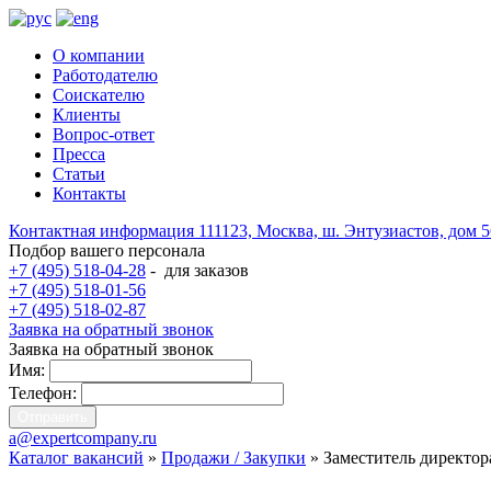
О компании
Работодателю
Соискателю
Клиенты
Вопрос-ответ
Пресса
Статьи
Контакты
Контактная информация
111123, Москва, ш. Энтузиастов, дом 
Подбор вашего персонала
+7 (495) 518-04-28
-
для заказов
+7 (495) 518-01-56
+7 (495) 518-02-87
Заявка на обратный звонок
Заявка на обратный звонок
Имя:
Телефон:
a@expertcompany.ru
Каталог вакансий
»
Продажи / Закупки
» Заместитель директор