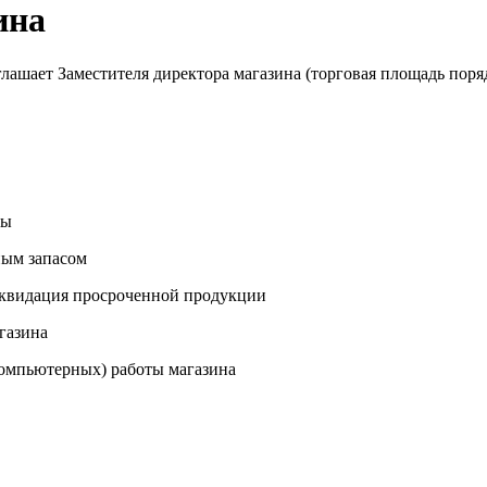
ина
ашает Заместителя директора магазина (торговая площадь порядка
ты
ным запасом
иквидация просроченной продукции
газина
компьютерных) работы магазина