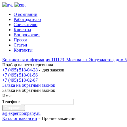
О компании
Работодателю
Соискателю
Клиенты
Вопрос-ответ
Пресса
Статьи
Контакты
Контактная информация
111123, Москва, ш. Энтузиастов, дом 
Подбор вашего персонала
+7 (495) 518-04-28
-
для заказов
+7 (495) 518-01-56
+7 (495) 518-02-87
Заявка на обратный звонок
Заявка на обратный звонок
Имя:
Телефон:
a@expertcompany.ru
Каталог вакансий
» Прочие вакансии