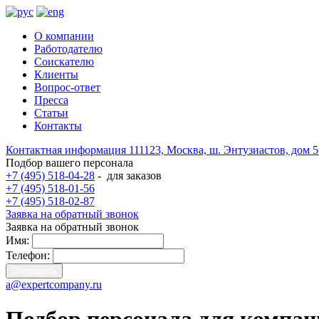
О компании
Работодателю
Соискателю
Клиенты
Вопрос-ответ
Пресса
Статьи
Контакты
Контактная информация
111123, Москва, ш. Энтузиастов, дом 
Подбор вашего персонала
+7 (495) 518-04-28
-
для заказов
+7 (495) 518-01-56
+7 (495) 518-02-87
Заявка на обратный звонок
Заявка на обратный звонок
Имя:
Телефон:
a@expertcompany.ru