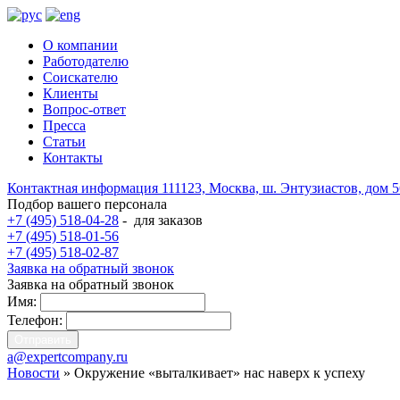
О компании
Работодателю
Соискателю
Клиенты
Вопрос-ответ
Пресса
Статьи
Контакты
Контактная информация
111123, Москва, ш. Энтузиастов, дом 
Подбор вашего персонала
+7 (495) 518-04-28
-
для заказов
+7 (495) 518-01-56
+7 (495) 518-02-87
Заявка на обратный звонок
Заявка на обратный звонок
Имя:
Телефон:
a@expertcompany.ru
Новости
» Окружение «выталкивает» нас наверх к успеху