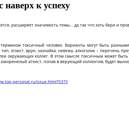
 наверх к успеху
ется, расширяет значимость темы... да так что хоть бери и про
с термином токсичный человек. Варианты могут быть разными
й тип, эгоист, врун, зазнайка, невежа, алкоголик – перечень 
леи окружающих коллег. В этом смысле токсичным может быть 
закоренелый атеист, попав в верующий коллектив, будет вынос
ww.top-personal.ru/issue.html?5373