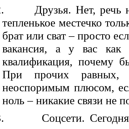
.
Друзья. Нет, речь 
тепленькое местечко тольк
брат или сват – просто ес
вакансия, а у вас как
квалификация, почему б
При прочих равных, п
неоспоримым плюсом, ес
ноль – никакие связи не п
.
Соцсети. Сегодн