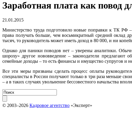
Заработная плата как повод д
21.01.2015
Министерство труда подготовило новые поправки к ТК РФ –
права получать больше, чем восьмикратный средний оклад дру
тысяч, то руководитель может иметь доход в 80 000, и ни копей
Однако для паники поводов нет – уверены аналитики. Обычн
шороху» другое нововведение – законодатели предлагают об
семейные доходы – то есть финансы и имущество супругов и н
Все эти меры призваны сделать процесс оплаты руководите
специалисты в России получают только в три раза меньше свои
– а в таких случаях увольнение бессовестного начальства впол
© 2003–2026
Кадровое агентство
«Эксперт»