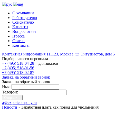
О компании
Работодателю
Соискателю
Клиенты
Вопрос-ответ
Пресса
Статьи
Контакты
Контактная информация
111123, Москва, ш. Энтузиастов, дом 
Подбор вашего персонала
+7 (495) 518-04-28
-
для заказов
+7 (495) 518-01-56
+7 (495) 518-02-87
Заявка на обратный звонок
Заявка на обратный звонок
Имя:
Телефон:
a@expertcompany.ru
Новости
» Заработная плата как повод для увольнения