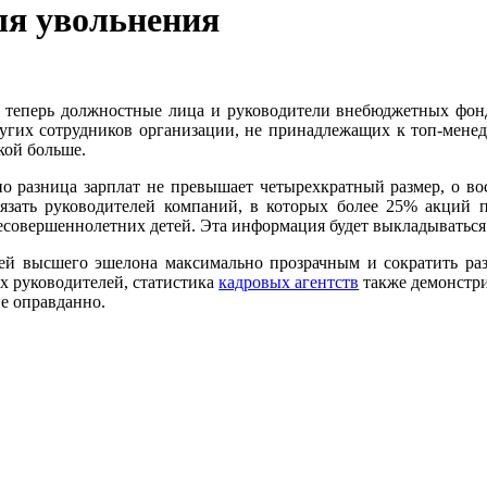
ля увольнения
 теперь должностные лица и руководители внебюджетных фон
гих сотрудников организации, не принадлежащих к топ-менеджм
кой больше.
о разница зарплат не превышает четырехкратный размер, о во
язать руководителей компаний, в которых более 25% акций п
есовершеннолетних детей. Эта информация будет выкладываться
лей высшего эшелона максимально прозрачным и сократить р
х руководителей, статистика
кадровых агентств
также демонстри
не оправданно.