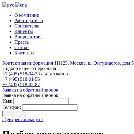
О компании
Работодателю
Соискателю
Клиенты
Вопрос-ответ
Пресса
Статьи
Контакты
Контактная информация
111123, Москва, ш. Энтузиастов, дом 
Подбор вашего персонала
+7 (495) 518-04-28
-
для заказов
+7 (495) 518-01-56
+7 (495) 518-02-87
Заявка на обратный звонок
Заявка на обратный звонок
Имя:
Телефон:
a@expertcompany.ru