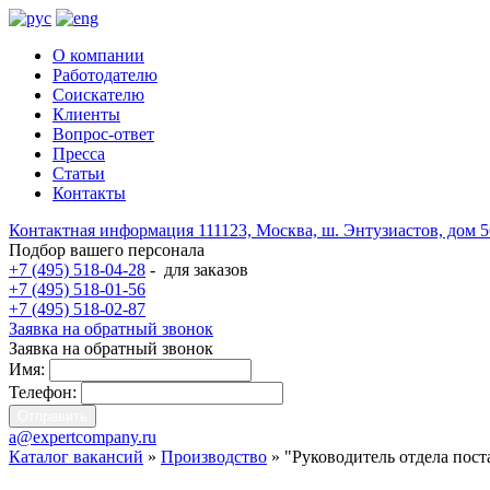
О компании
Работодателю
Соискателю
Клиенты
Вопрос-ответ
Пресса
Статьи
Контакты
Контактная информация
111123, Москва, ш. Энтузиастов, дом 
Подбор вашего персонала
+7 (495) 518-04-28
-
для заказов
+7 (495) 518-01-56
+7 (495) 518-02-87
Заявка на обратный звонок
Заявка на обратный звонок
Имя:
Телефон:
a@expertcompany.ru
Каталог вакансий
»
Производство
» "Руководитель отдела пос