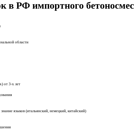
ок в РФ импортного бетоносме
и
ональной области
) от 3-х лет
дования
 знание языков (итальянский, немецкий, китайский)
ешения