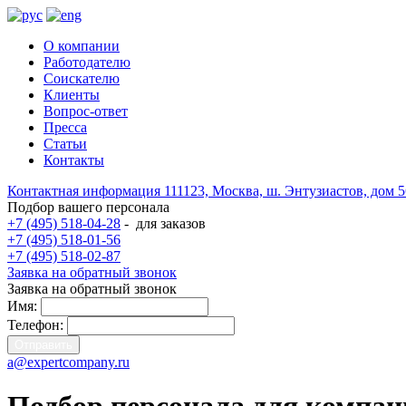
О компании
Работодателю
Соискателю
Клиенты
Вопрос-ответ
Пресса
Статьи
Контакты
Контактная информация
111123, Москва, ш. Энтузиастов, дом 
Подбор вашего персонала
+7 (495) 518-04-28
-
для заказов
+7 (495) 518-01-56
+7 (495) 518-02-87
Заявка на обратный звонок
Заявка на обратный звонок
Имя:
Телефон:
a@expertcompany.ru