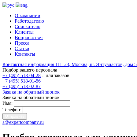
О компании
Работодателю
Соискателю
Клиенты
Вопрос-ответ
Пресса
Статьи
Контакты
Контактная информация
111123, Москва, ш. Энтузиастов, дом 
Подбор вашего персонала
+7 (495) 518-04-28
-
для заказов
+7 (495) 518-01-56
+7 (495) 518-02-87
Заявка на обратный звонок
Заявка на обратный звонок
Имя:
Телефон:
a@expertcompany.ru