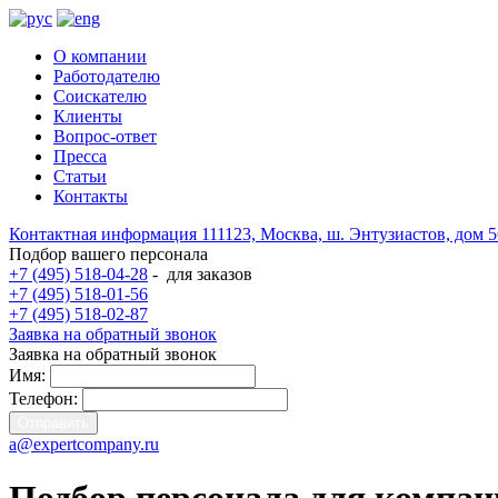
О компании
Работодателю
Соискателю
Клиенты
Вопрос-ответ
Пресса
Статьи
Контакты
Контактная информация
111123, Москва, ш. Энтузиастов, дом 
Подбор вашего персонала
+7 (495) 518-04-28
-
для заказов
+7 (495) 518-01-56
+7 (495) 518-02-87
Заявка на обратный звонок
Заявка на обратный звонок
Имя:
Телефон:
a@expertcompany.ru