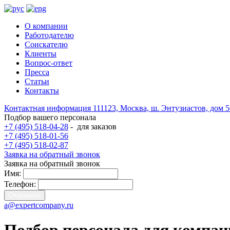
О компании
Работодателю
Соискателю
Клиенты
Вопрос-ответ
Пресса
Статьи
Контакты
Контактная информация
111123, Москва, ш. Энтузиастов, дом 
Подбор вашего персонала
+7 (495) 518-04-28
-
для заказов
+7 (495) 518-01-56
+7 (495) 518-02-87
Заявка на обратный звонок
Заявка на обратный звонок
Имя:
Телефон:
a@expertcompany.ru