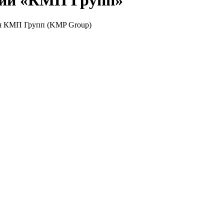
нии «КМП Групп»
ля КМП Групп (KMP Group)